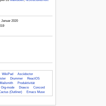
. Januar 2020
019
WikiPad
Asciidoctor
ister
Drummer
ReactOS
Mailsmith
Produktivität
Org-mode
Draw.io
Concord
Cactus (Outliner)
Emacs Muse