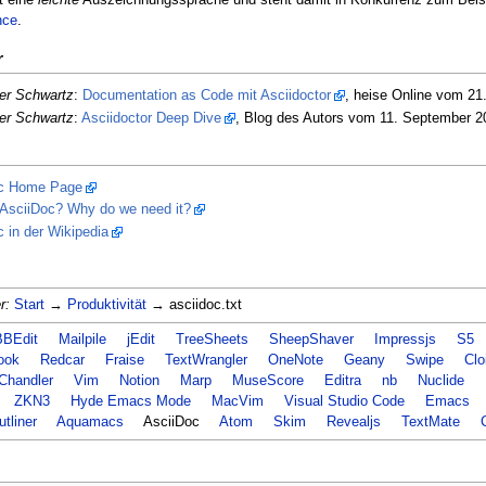
nce
.
r
er Schwartz
:
Documentation as Code mit Asciidoctor
, heise Online vom 21
er Schwartz
:
Asciidoctor Deep Dive
, Blog des Autors vom 11. September 2
c Home Page
 AsciiDoc? Why do we need it?
 in der Wikipedia
r:
Start
→
Produktivität
→ asciidoc.txt
BBEdit
Mailpile
jEdit
TreeSheets
SheepShaver
Impressjs
S5
ook
Redcar
Fraise
TextWrangler
OneNote
Geany
Swipe
Clo
Chandler
Vim
Notion
Marp
MuseScore
Editra
nb
Nuclide
ZKN3
Hyde Emacs Mode
MacVim
Visual Studio Code
Emacs
tliner
Aquamacs
AsciiDoc
Atom
Skim
Revealjs
TextMate