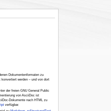
iedenen Dokumentenformaten zu
konvertiert werden – und von dort
ter der freien GNU General Public
mentierung von AsciiDoc ist
 AsciiDoc-Dokumente nach HTML zu
ipt
verfügbar.
piel zu
Markdown
,
reStructuredText