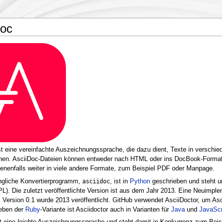
Doc
t eine vereinfachte Auszeichnungssprache, die dazu dient, Texte in versch
chen. AsciiDoc-Dateien können entweder nach HTML oder ins DocBook-Format 
nenfalls weiter in viele andere Formate, zum Beispiel PDF oder Manpage.
ngliche Konvertierprogramm,
asciidoc
, ist in
Python
geschrieben und steht un
L). Die zuletzt veröffentlichte Version ist aus dem Jahr 2013. Eine Neuimple
, Version 0.1 wurde 2013 veröffentlicht. GitHub verwendet AsciiDoctor, um
eben der
Ruby
-Variante ist Asciidoctor auch in Varianten für
Java
und
JavaScr
t eine
leichte
Auszeichnungssprache und steht damit in Konkurrenz zum Beis