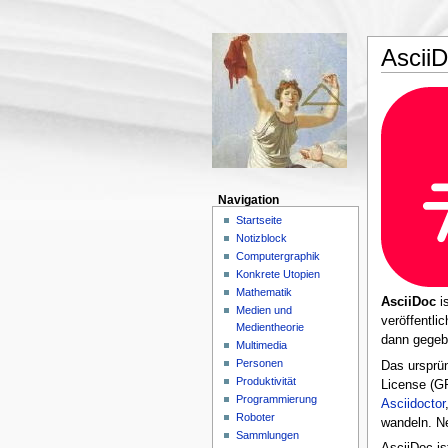
Ascii
Navigation
Startseite
Notizblock
Computergraphik
Konkrete Utopien
Mathematik
AsciiDoc
is
Medien und
veröffentli
Medientheorie
dann gegebe
Multimedia
Personen
Das ursprü
Produktivität
License (GP
Programmierung
Asciidoctor
Roboter
wandeln. N
Sammlungen
AsciiDoc is