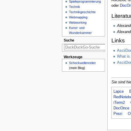
Spieleprogrammierung
oder
DocO
Technik
Technikgeschichte
Literatu
Webmapping
Webworking
Alexand
Kunst- und
Alexand
Wunderkammer
Links
Suche
AsciiDo
What is
Werkzeuge
AsciiDoc
Schockwellenreiter
(mein Blog)
Sie sind hie
Lapce
RedNoteb
iTerm2
DocOnce
Prezi
Ou