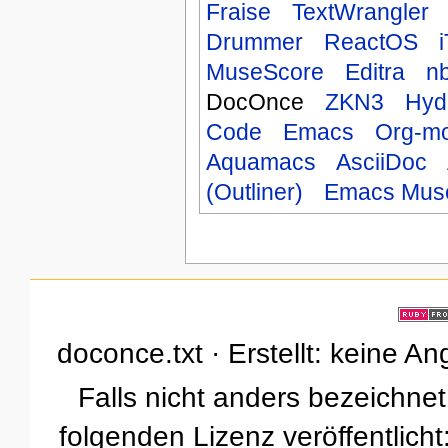
Fraise
TextWrangler
Drummer
ReactOS
MuseScore
Editra
n
DocOnce
ZKN3
Hyd
Code
Emacs
Org-m
Aquamacs
AsciiDoc
(Outliner)
Emacs Mus
doconce.txt · Erstellt: keine A
Falls nicht anders bezeichnet,
folgenden Lizenz veröffentlicht