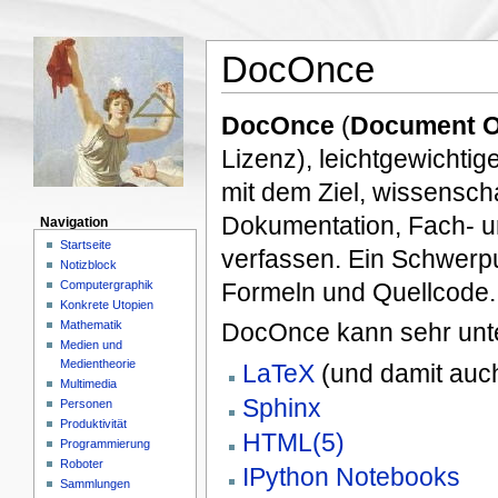
DocOnce
DocOnce
(
Document O
Lizenz), leichtgewichtig
mit dem Ziel, wissenscha
Dokumentation, Fach- u
Navigation
Startseite
verfassen. Ein Schwerpu
Notizblock
Computergraphik
Formeln und Quellcode.
Konkrete Utopien
Mathematik
DocOnce kann sehr unter
Medien und
Medientheorie
LaTeX
(und damit auc
Multimedia
Sphinx
Personen
Produktivität
HTML(5)
Programmierung
Roboter
IPython Notebooks
Sammlungen