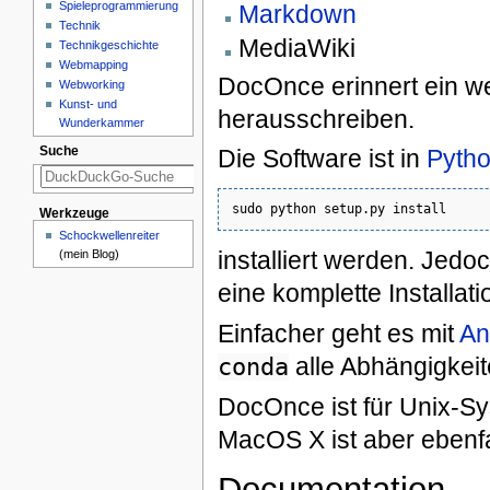
Spieleprogrammierung
Markdown
Technik
MediaWiki
Technikgeschichte
Webmapping
DocOnce erinnert ein w
Webworking
Kunst- und
herausschreiben.
Wunderkammer
Suche
Die Software ist in
Pyth
Werkzeuge
Schockwellenreiter
installiert werden. Jedo
(mein Blog)
eine komplette Installatio
Einfacher geht es mit
An
alle Abhängigkeit
conda
DocOnce ist für Unix-Sys
MacOS X ist aber ebenfa
Documentation