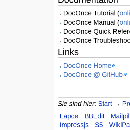
DocOnce Tutorial (
onl
DocOnce Manual (
onl
DocOnce Quick Refer
DocOnce Troubleshoo
Links
DocOnce Home
DocOnce @ GitHub
Sie sind hier:
Start
→
Pr
Lapce
BBEdit
Mailpi
Impressjs
S5
WikiP