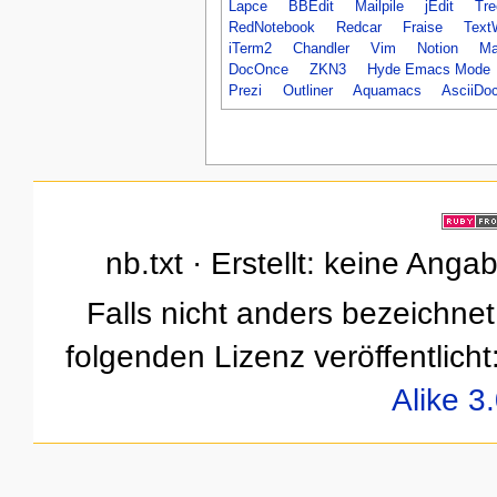
Lapce
BBEdit
Mailpile
jEdit
Tre
RedNotebook
Redcar
Fraise
Text
iTerm2
Chandler
Vim
Notion
Ma
DocOnce
ZKN3
Hyde Emacs Mode
Prezi
Outliner
Aquamacs
AsciiDo
nb.txt · Erstellt: keine Ang
Falls nicht anders bezeichnet,
folgenden Lizenz veröffentlicht
Alike 3