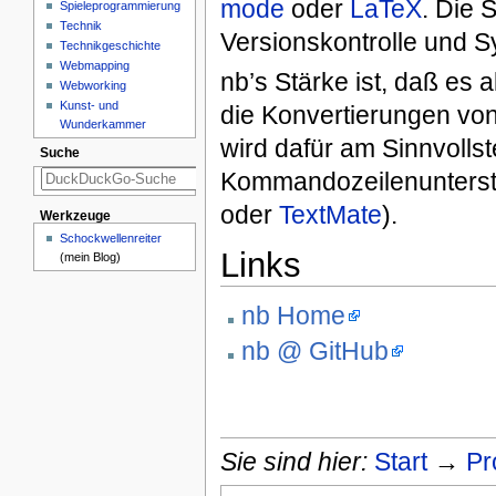
mode
oder
LaTeX
. Die 
Spieleprogrammierung
Technik
Versionskontrolle und S
Technikgeschichte
Webmapping
nb’s Stärke ist, daß es
Webworking
Kunst- und
die Konvertierungen von
Wunderkammer
wird dafür am Sinnvollst
Suche
Kommandozeilenunterstü
oder
TextMate
).
Werkzeuge
Schockwellenreiter
Links
(mein Blog)
nb Home
nb @ GitHub
Sie sind hier:
Start
→
Pr