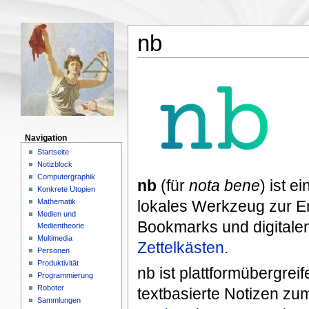
nb
Navigation
Startseite
Notizblock
Computergraphik
nb
(für
nota bene
) ist 
Konkrete Utopien
Mathematik
lokales Werkzeug zur E
Medien und
Bookmarks und digitalen
Medientheorie
Multimedia
Zettelkästen
.
Personen
Produktivität
nb ist plattformübergre
Programmierung
Roboter
textbasierte Notizen zu
Sammlungen