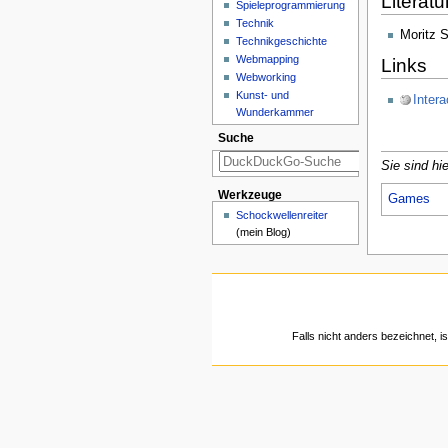
Literatu
Spieleprogrammierung
Technik
Moritz S
Technikgeschichte
Webmapping
Links
Webworking
Kunst- und
Intera
Wunderkammer
Suche
Sie sind hie
Werkzeuge
Games
Schockwellenreiter
(mein Blog)
Falls nicht anders bezeichnet, is