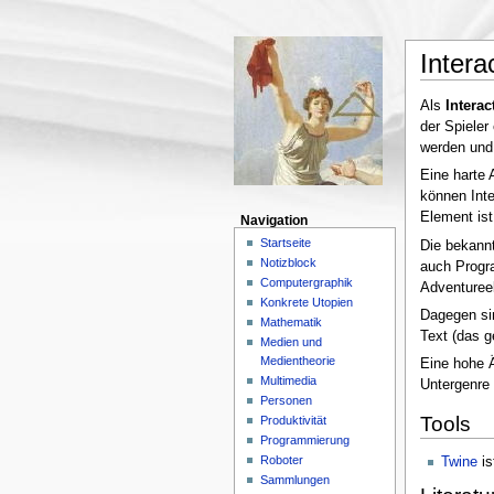
Intera
Als
Interac
der Spieler
werden und 
Eine harte 
können Inte
Element ist
Navigation
Startseite
Die bekannt
Notizblock
auch Progra
Computergraphik
Adventuree
Konkrete Utopien
Dagegen si
Mathematik
Text (das g
Medien und
Medientheorie
Eine hohe Ä
Multimedia
Untergenre 
Personen
Tools
Produktivität
Programmierung
Roboter
Twine
is
Sammlungen