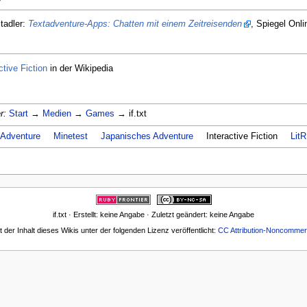
r
tadler:
Textadventure-Apps: Chatten mit einem Zeitreisenden
, Spiegel Onl
ctive Fiction
in der Wikipedia
r:
Start
→
Medien
→
Games
→ if.txt
Adventure
Minetest
Japanisches Adventure
Interactive Fiction
Lit
if.txt · Erstellt: keine Angabe · Zuletzt geändert: keine Angabe
t der Inhalt dieses Wikis unter der folgenden Lizenz veröffentlicht:
CC Attribution-Noncommerc