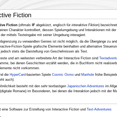
ctive Fiction
tive Fiction
(oftmals
IF
abgekürzt, englisch für
interaktive Fiktion
) bezeichne
 einen Charakter kontrolliert, dessen Spielumgebung und Interaktionen mit d
der mittels Texteingabe mit seiner Umgebung interagiert.
Abgrenzung zu verwandten Genres ist nicht möglich, da die Übergänge zu and
ractive-Fiction-Spiele grafische Elemente beinhalten und alternative Steueru
 jedoch stets die Darstellung von Geschehnissen als Text.
este und am weitesten verbreitete Art der Interactive Fiction sind
Textadvent
mme, bei denen Geschichten erzählt werden, die in Buchform nicht realisierb
lemente nicht vorkommen.
nd die
HyperCard
-basierten Spiele
Cosmic Osmo
und
Manhole
frühe Beispiele
eht auch).
hnlichkeit besteht mit den sehr textlastigen
Japanischen Adventures
im Allge
(digitale Romane) im Besonderen, bei denen die Interaktion jedoch mit der Mau
t eine Software zur Erstellung von
Interactive Fiction
und
Text-Adventures