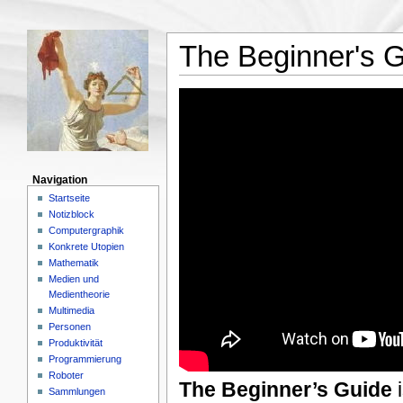
The Beginner's 
Navigation
Startseite
Notizblock
Computergraphik
Konkrete Utopien
Mathematik
Medien und
Medientheorie
Multimedia
Personen
Produktivität
Programmierung
Roboter
The Beginner’s Guide
i
Sammlungen