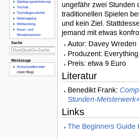
Spieleprogrammierung
ungefähr zwei Stunden d
Technik
traditionellen Spielen b
Technikgeschichte
Webmapping
und kein Ziel. Stattdess
Webworking
Kunst- und
jemand mit etwas konfron
Wunderkammer
Autor: Davey Wreden
Suche
Produzent: Everything 
Werkzeuge
Preis: etwa 9 Euro
Schockwellenreiter
(mein Blog)
Literatur
Benedikt Frank:
Compu
Stunden-Meisterwerk
Links
The Beginners Guide