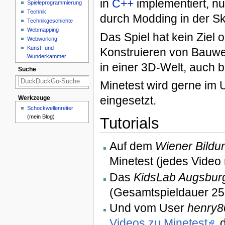
in
C++
implementiert, nu
Spieleprogrammierung
Technik
durch Modding in der S
Technikgeschichte
Webmapping
Das Spiel hat kein Ziel 
Webworking
Kunst- und
Konstruieren von Bauwe
Wunderkammer
in einer 3D-Welt, auch b
Suche
Minetest wird gerne im U
eingesetzt.
Werkzeuge
Schockwellenreiter
(mein Blog)
Tutorials
Auf dem
Wiener Bildu
Minetest (jedes Video 
Das
KidsLab Augsbur
(Gesamtspieldauer 25 M
Und vom User
henry8
Videos zu Minetest
, 