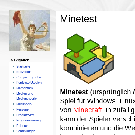
Minetest
Navigation
Startseite
Notizblock
Computergraphik
Konkrete Utopien
Mathematik
Minetest
(ursprünglich
Medien und
Medientheorie
Spiel für Windows, Linu
Multimedia
von
Minecraft
. In zufäl
Personen
Produktivität
kann der Spieler versch
Programmierung
Roboter
kombinieren und die Wel
Sammlungen