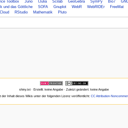
nce Toolbox
Juno
IJulia
Scilab
GeoGebra
SymPy
Bio7
GNU
k und das Göttliche
SOFA
Gnuplot
WebR
WebRIDEr
FreeMat
Cloud
RStudio
Mathematik
Pluto
shiny.txt · Erstellt: keine Angabe · Zuletzt geändert: keine Angabe
t der Inhalt dieses Wikis unter der folgenden Lizenz veröffentlicht:
CC Attribution-Noncommerc