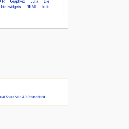
 R
Graphviz
Julia
Die
htmlwidgets
RKML
knitr
ial-Share Alike 3.0 Deutschland