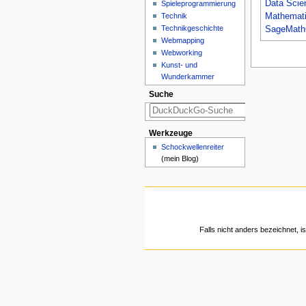
Data Scie
Spieleprogrammierung
Technik
Mathemati
Technikgeschichte
SageMath
Webmapping
Webworking
Kunst- und
Wunderkammer
Suche
Werkzeuge
Schockwellenreiter
(mein Blog)
Falls nicht anders bezeichnet, is