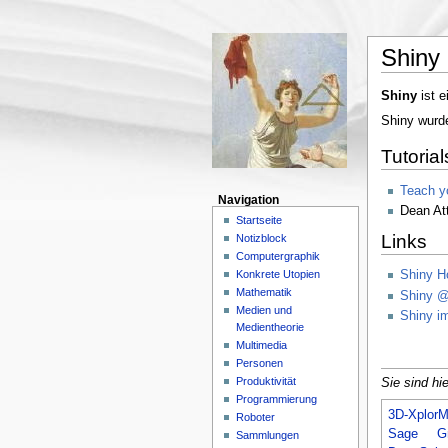
Shiny
Shiny
ist e
Shiny wurd
Tutorial
Teach y
Navigation
Dean Att
Startseite
Links
Notizblock
Computergraphik
Konkrete Utopien
Shiny 
Mathematik
Shiny @
Medien und
Shiny i
Medientheorie
Multimedia
Personen
Produktivität
Sie sind hie
Programmierung
3D-XplorM
Roboter
Sage
G
Sammlungen