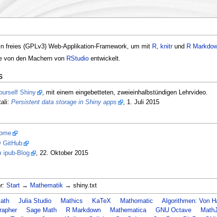
in freies (GPLv3) Web-Applikation-Framework, um mit
R
,
knitr
und
R Markdo
e von den Machern von
RStudio
entwickelt.
s
ourself Shiny
, mit einem eingebetteten, zweieinhalbstündigen Lehrvideo.
ali:
Persistent data storage in Shiny apps
, 1. Juli 2015
Home
 GitHub
m ipub-Blog
, 22. Oktober 2015
r:
Start
→
Mathematik
→ shiny.txt
ath
Julia Studio
Mathics
KaTeX
Mathomatic
Algorithmen: Von H
rapher
Sage Math
R Markdown
Mathematica
GNU Octave
Math