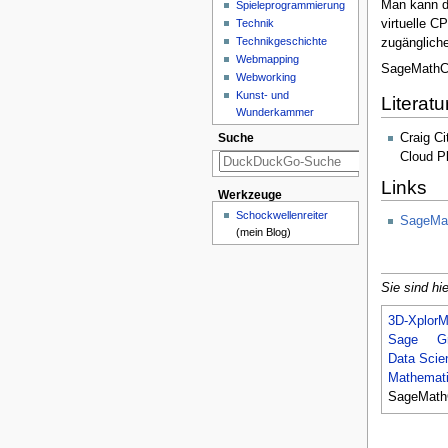
Man kann d
Spieleprogrammierung
Technik
virtuelle C
Technikgeschichte
zugängliche
Webmapping
SageMathCl
Webworking
Kunst- und
Literatu
Wunderkammer
Craig Ci
Suche
Cloud P
Links
Werkzeuge
Schockwellenreiter
SageMa
(mein Blog)
Sie sind hie
3D-XplorM
Sage
G
Data Scie
Mathemati
SageMath