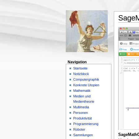
SageM
Navigation
Startseite
Notizblock
Computergraphik
Konkrete Utopien
Mathematik
Medien und
Medientheorie
Multimedia
Personen
Produktivität
Programmierung
Roboter
SageMath
Sammlungen