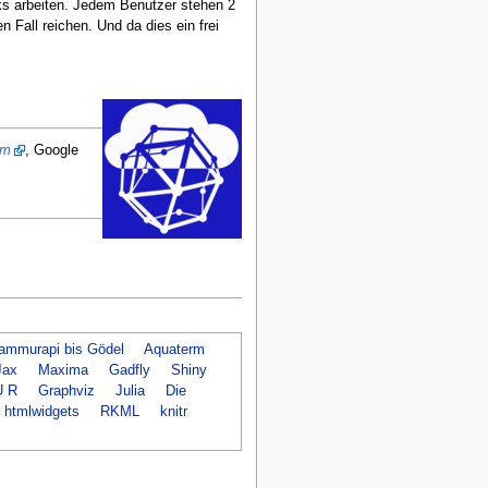
s arbeiten. Jedem Benutzer stehen 2
 Fall reichen. Und da dies ein frei
rm
, Google
ammurapi bis Gödel
Aquaterm
Jax
Maxima
Gadfly
Shiny
 R
Graphviz
Julia
Die
htmlwidgets
RKML
knitr