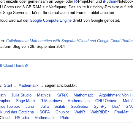
ort einzeln oder gemeinsam an Sage- oder
R
-Projekten und
iPython
-Notebook
PU Cores und 8 GB RAM zur Verfügung. Das sollte für Hobby-Projekte auf jeden
r Sage-Server ist, könnt Ihr darauf auch mit Eurem Tablet arbeiten.
oud wird auf der
Google Compute Engine
direkt von Google gehostet.
r
tro:
Collaborative Mathematics with SageMathCloud and Google Cloud Platfo
latform Blog vom 29. September 2014
thCloud Home
r:
Start
→
Mathematik
→ sagemathcloud.txt
ath
Julia Studio
Mathics
KaTeX
Mathomatic
Algorithmen: Von H
rapher
Sage Math
R Markdown
Mathematica
GNU Octave
Math
nce Toolbox
Juno
IJulia
Scilab
GeoGebra
SymPy
Bio7
GNU
k und das Göttliche
SOFA
Gnuplot
WebR
WebRIDEr
FreeMat
Cloud
RStudio
Mathematik
Pluto