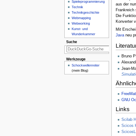
Spieleprogrammierung
aus der nu
Technik
Frankreich 
Technikgeschichte
Die Funktio
Webmapping
Konverter 
Webworking
Kunst- und
Mit Erschei
Wunderkammer
Java
neu pr
Suche
Literatu
Bruno P
Werkzeuge
Alexande
Schockwellenreiter
Jean-Ma
(mein Blog)
Simulat
Ähnlich
FreeMat
GNU Oc
Links
Scilab 
Scicos
Scicos