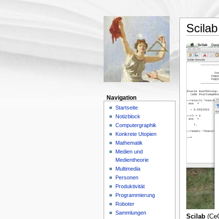
Scilab
Navigation
Startseite
Notizblock
Computergraphik
Konkrete Utopien
Mathematik
Medien und
Medientheorie
Multimedia
Personen
Produktivität
Programmierung
Roboter
Sammlungen
Scilab
(CeC