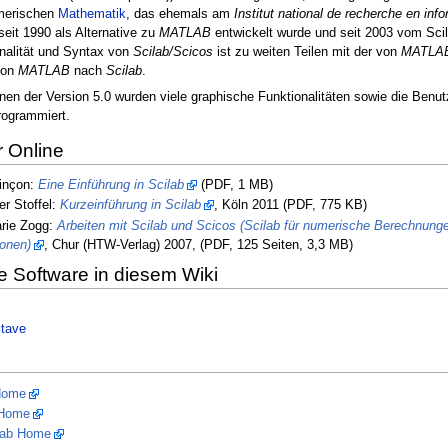
merischen
Mathematik
, das ehemals am
Institut national de recherche en inf
seit 1990 als Alternative zu
MATLAB
entwickelt wurde und seit 2003 vom Scil
nalität und Syntax von
Scilab/Scicos
ist zu weiten Teilen mit der von
MATLAB
von
MATLAB
nach
Scilab
.
nen der Version 5.0 wurden viele graphische Funktionalitäten sowie die Benut
ogrammiert.
r Online
inçon:
Eine Einführung in Scilab
(PDF, 1 MB)
r Stoffel:
Kurzeinführung in Scilab
, Köln 2011 (PDF, 775 KB)
rie Zogg:
Arbeiten mit Scilab und Scicos (Scilab für numerische Berechnunge
ionen)
, Chur (HTW-Verlag) 2007, (PDF, 125 Seiten, 3,3 MB)
e Software in diesem Wiki
tave
Home
 Home
Lab Home