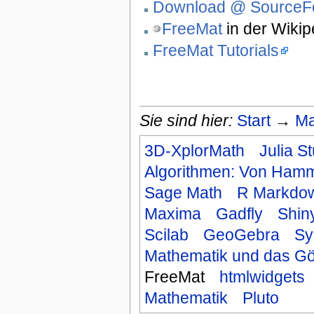
Download @ SourceF
FreeMat
in der Wikip
FreeMat Tutorials
Sie sind hier:
Start
→
Ma
3D-XplorMath
Julia S
Algorithmen: Von Hamm
Sage Math
R Markdo
Maxima
Gadfly
Shin
Scilab
GeoGebra
S
Mathematik und das Göt
FreeMat
htmlwidgets
Mathematik
Pluto