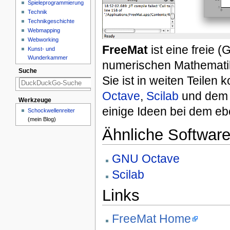
Spieleprogrammierung
Technik
Technikgeschichte
Webmapping
Webworking
FreeMat
ist eine freie 
Kunst- und
Wunderkammer
numerischen Mathematik
Suche
Sie ist in weiten Teilen
Octave
,
Scilab
und dem 
Werkzeuge
einige Ideen bei dem eb
Schockwellenreiter
(mein Blog)
Ähnliche Software
GNU Octave
Scilab
Links
FreeMat Home