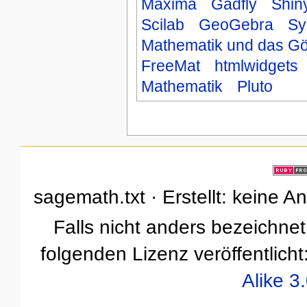
Maxima
Gadfly
Shin
Scilab
GeoGebra
S
Mathematik und das Göt
FreeMat
htmlwidgets
Mathematik
Pluto
sagemath.txt · Erstellt: keine 
Falls nicht anders bezeichnet,
folgenden Lizenz veröffentlicht
Alike 3