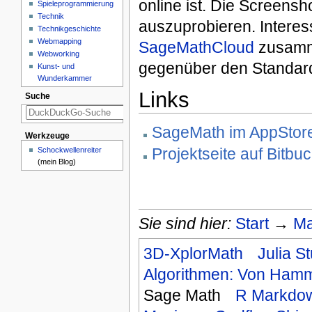
online ist. Die Screensh
Spieleprogrammierung
Technik
auszuprobieren. Interes
Technikgeschichte
Webmapping
SageMathCloud
zusamme
Webworking
gegenüber den Standard
Kunst- und
Wunderkammer
Links
Suche
SageMath im AppStor
Werkzeuge
Projektseite auf Bitbuc
Schockwellenreiter
(mein Blog)
Sie sind hier:
Start
→
Ma
3D-XplorMath
Julia S
Algorithmen: Von Hamm
Sage Math
R Markdo