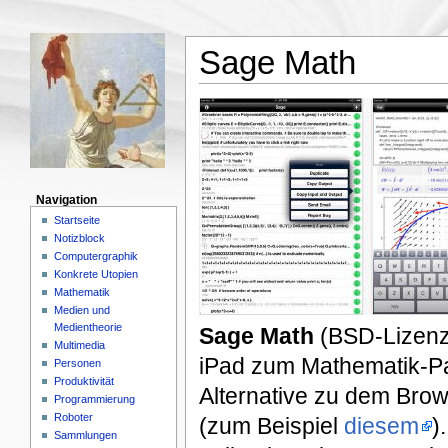
Sage Math
Navigation
Startseite
Notizblock
Computergraphik
Konkrete Utopien
Mathematik
Medien und
Medientheorie
Sage Math
(BSD-Lizenz)
Multimedia
iPad zum Mathematik-P
Personen
Produktivität
Alternative zu dem Brow
Programmierung
Roboter
(zum Beispiel
diesem
)
Sammlungen