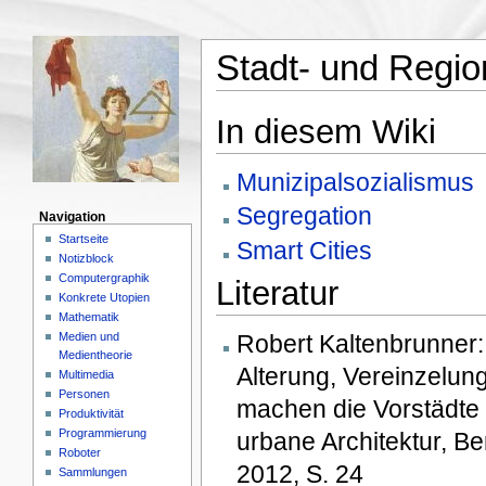
Stadt- und Regio
In diesem Wiki
Munizipalsozialismus
Segregation
Navigation
Startseite
Smart Cities
Notizblock
Computergraphik
Literatur
Konkrete Utopien
Mathematik
Medien und
Robert Kaltenbrunner
Medientheorie
Alterung, Vereinzelun
Multimedia
Personen
machen die Vorstädte u
Produktivität
Programmierung
urbane Architektur, Be
Roboter
2012, S. 24
Sammlungen