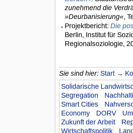
zunehmend die Verdrä
»Deurbanisierung«
, 
Projektbericht:
Die pos
Berlin, Institut für So
Regionalsoziologie, 2
Sie sind hier:
Start
→
Ko
Solidarische Landwirtsc
Segregation
Nachhalt
Smart Cities
Nahvers
Economy
DORV
Um
Zukunft der Arbeit
Rep
Wirtschaftspolitik
Lan