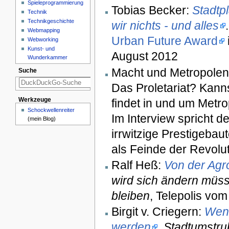
Spieleprogrammierung
Tobias Becker:
Stadtp
Technik
Technikgeschichte
wir nichts - und alles
Webmapping
Urban Future Award
Webworking
Kunst- und
August 2012
Wunderkammer
Macht und Metropole
Suche
Das Proletariat? Kann
findet in und um Metro
Werkzeuge
Schockwellenreiter
Im Interview spricht d
(mein Blog)
irrwitzige Prestigeba
als Feinde der Revolu
Ralf Heß:
Von der Agro
wird sich ändern müss
bleiben
, Telepolis vo
Birgit v. Criegern:
Wenn
werden
. Stadtumstru