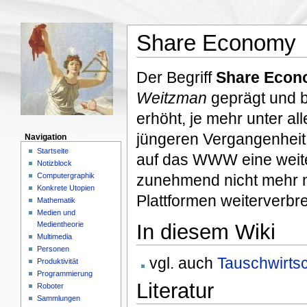
Share Economy
Der Begriff
Share Econ
Weitzman
geprägt und b
erhöht, je mehr unter all
jüngeren Vergangenheit 
Navigation
Startseite
auf das WWW eine weite
Notizblock
Computergraphik
zunehmend nicht mehr nu
Konkrete Utopien
Plattformen weiterverbre
Mathematik
Medien und
In diesem Wiki
Medientheorie
Multimedia
Personen
vgl. auch
Tauschwirtsc
Produktivität
Programmierung
Literatur
Roboter
Sammlungen