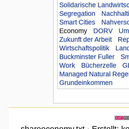
Solidarische Landwirtsc
Segregation
Nachhalt
Smart Cities
Nahvers
Economy
DORV
Um
Zukunft der Arbeit
Rep
Wirtschaftspolitik
Lan
Buckminster Fuller
Sma
Work
Bücherzelle
G
Managed Natural Rege
Grundeinkommen
shareeconomy.txt · Erstellt: k