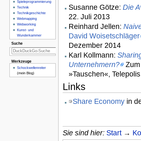
Spieleprogrammierung
Susanne Götze:
Die A
Technik
Technikgeschichte
22. Juli 2013
Webmapping
Webworking
Reinhard Jellen:
Naive
Kunst- und
David Woisetschläger
Wunderkammer
Dezember 2014
Suche
Karl Kollmann:
Sharin
Werkzeuge
Unternehmern?
Zum S
Schockwellenreiter
»Tauschen«, Telepoli
(mein Blog)
Links
Share Economy
in d
Sie sind hier:
Start
→
Ko