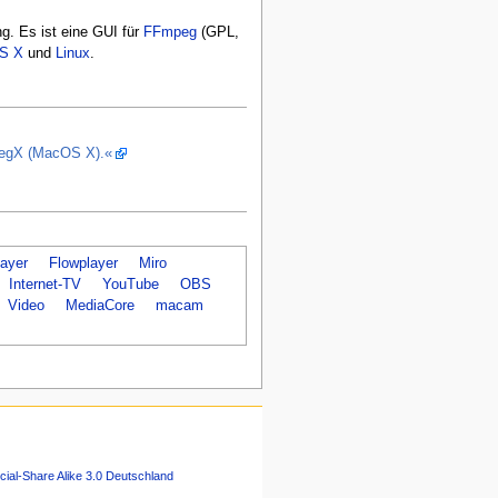
g. Es ist eine GUI für
FFmpeg
(GPL,
S X
und
Linux
.
mpegX (MacOS X).«
ayer
Flowplayer
Miro
Internet-TV
YouTube
OBS
Video
MediaCore
macam
ial-Share Alike 3.0 Deutschland