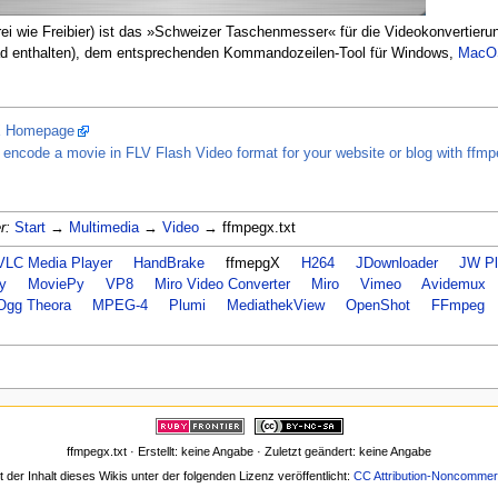
rei wie Freibier) ist das »Schweizer Taschenmesser« für die Videokonvertierun
d enthalten), dem entsprechenden Kommandozeilen-Tool für Windows,
MacO
X Homepage
 encode a movie in FLV Flash Video format for your website or blog with ff
r:
Start
→
Multimedia
→
Video
→ ffmpegx.txt
VLC Media Player
HandBrake
ffmepgX
H264
JDownloader
JW Pl
y
MoviePy
VP8
Miro Video Converter
Miro
Vimeo
Avidemux
Ogg Theora
MPEG-4
Plumi
MediathekView
OpenShot
FFmpeg
ffmpegx.txt · Erstellt: keine Angabe · Zuletzt geändert: keine Angabe
t der Inhalt dieses Wikis unter der folgenden Lizenz veröffentlicht:
CC Attribution-Noncommerc