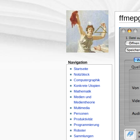
ffmep
Navigation
Startseite
Notizblock
Computergraphik
Konkrete Utopien
Mathematik
Medien und
Medientheorie
Multimedia
Personen
Produktivität
Programmierung
Roboter
Sammlungen