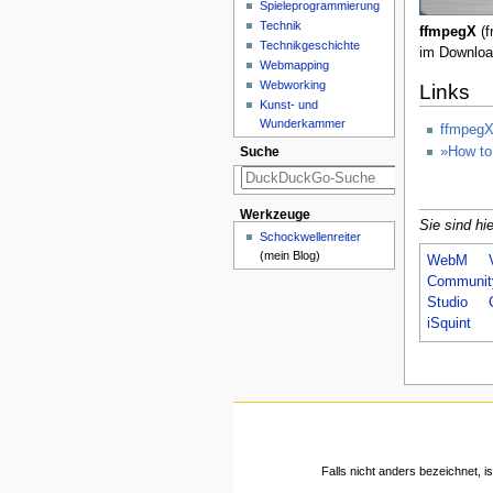
Spieleprogrammierung
Technik
ffmpegX
(f
Technikgeschichte
im Downloa
Webmapping
Webworking
Links
Kunst- und
Wunderkammer
ffmpeg
»How to
Suche
Werkzeuge
Sie sind hie
Schockwellenreiter
(mein Blog)
WebM
Communit
Studio
iSquint
Falls nicht anders bezeichnet, is