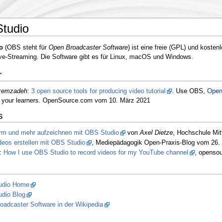
tudio
o
(OBS steht für
Open Broadcaster Software
) ist eine freie (GPL) und koste
ve-Streaming. Die Software gibt es für Linux, macOS und Windows.
r
zemzadeh
:
3 open source tools for producing video tutorial
. Use OBS,
Open
h your learners. OpenSource.com vom 10. März 2021
s
irm und mehr aufzeichnen mit OBS Studio
von
Axel Dietze
, Hochschule Mi
deos erstellen mit OBS Studio
, Mediepädagogik Open-Praxis-Blog vom 26.
:
How I use OBS Studio to record videos for my YouTube channel
, openso
udio Home
dio Blog
oadcaster Software in der Wikipedia