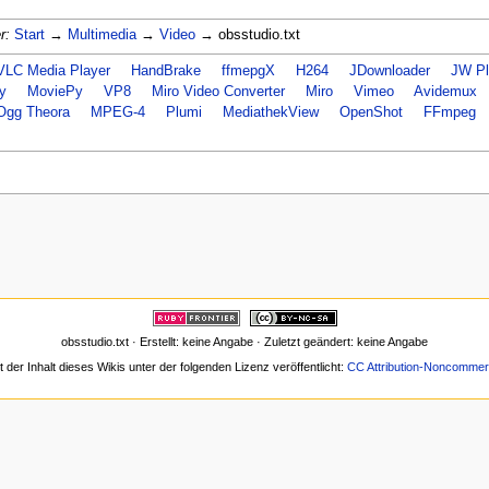
r:
Start
→
Multimedia
→
Video
→ obsstudio.txt
VLC Media Player
HandBrake
ffmepgX
H264
JDownloader
JW Pl
y
MoviePy
VP8
Miro Video Converter
Miro
Vimeo
Avidemux
Ogg Theora
MPEG-4
Plumi
MediathekView
OpenShot
FFmpeg
obsstudio.txt · Erstellt: keine Angabe · Zuletzt geändert: keine Angabe
t der Inhalt dieses Wikis unter der folgenden Lizenz veröffentlicht:
CC Attribution-Noncommerc