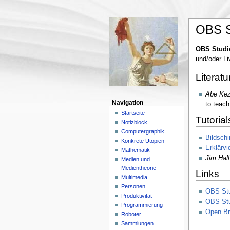
OBS S
OBS Studi
und/oder Li
Literatu
Abe Ke
Navigation
to teac
Startseite
Tutorial
Notizblock
Computergraphik
Bildsch
Konkrete Utopien
Erklärvi
Mathematik
Jim Hall
Medien und
Medientheorie
Links
Multimedia
Personen
OBS St
Produktivität
OBS Stu
Programmierung
Open Br
Roboter
Sammlungen