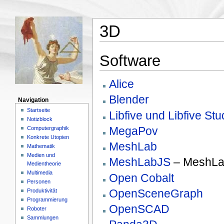
3D
Software
Alice
Blender
Navigation
Startseite
Libfive und Libfive Stu
Notizblock
MegaPov
Computergraphik
Konkrete Utopien
MeshLab
Mathematik
Medien und
MeshLabJS
– MeshLa
Medientheorie
Multimedia
Open Cobalt
Personen
OpenSceneGraph
Produktivität
Programmierung
OpenSCAD
Roboter
Sammlungen