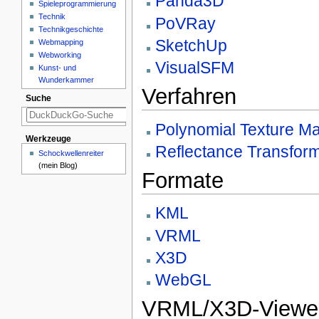
Panda3D
Spieleprogrammierung
Technik
PoVRay
Technikgeschichte
SketchUp
Webmapping
Webworking
VisualSFM
Kunst- und
Wunderkammer
Verfahren
Suche
Polynomial Texture M
Werkzeuge
Reflectance Transform
Schockwellenreiter
(mein Blog)
Formate
KML
VRML
X3D
WebGL
VRML/X3D-Viewe