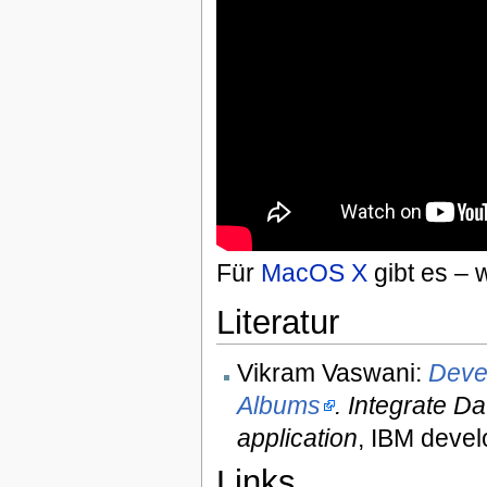
Für
MacOS X
gibt es – 
Literatur
Vikram Vaswani:
Deve
Albums
. Integrate 
application
, IBM deve
Links