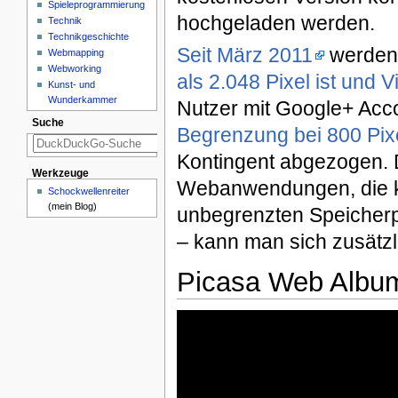
Spieleprogrammierung
hochgeladen werden.
Technik
Technikgeschichte
Seit März 2011
werden 
Webmapping
Webworking
als 2.048 Pixel ist und 
Kunst- und
Wunderkammer
Nutzer mit Google+ Acc
Suche
Begrenzung bei 800 Pixel
Kontingent abgezogen. 
Werkzeuge
Webanwendungen, die k
Schockwellenreiter
(mein Blog)
unbegrenzten Speicherpl
– kann man sich zusätzl
Picasa Web Albu