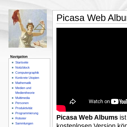
Picasa Web Alb
Navigation
Startseite
Notizblock
Computergraphik
Konkrete Utopien
Mathematik
Medien und
Medientheorie
Multimedia
Personen
Produktivität
Programmierung
Picasa Web Albums
is
Roboter
Sammlungen
kostenlosen Version kö