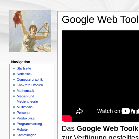
Google Web Toolk
Navigation
Startseite
Notizblock
Computergraphik
Konkrete Utopien
Mathematik
Medien und
Medientheorie
Multimedia
Personen
Produktivität
Programmierung
Das
Google Web Toolki
Roboter
Sammlungen
zur Verfügung gestellte