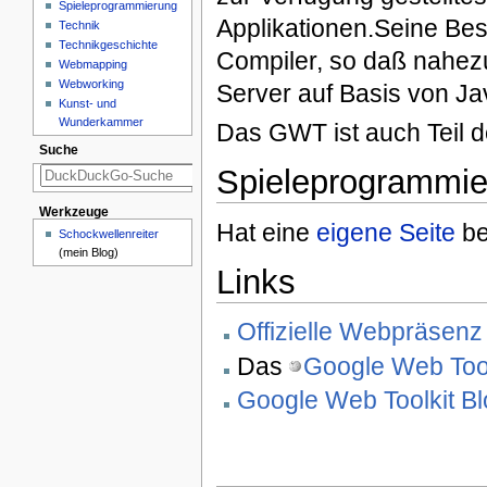
Spieleprogrammierung
Applikationen.Seine Bes
Technik
Technikgeschichte
Compiler, so daß nahez
Webmapping
Webworking
Server auf Basis von Ja
Kunst- und
Wunderkammer
Das GWT ist auch Teil 
Suche
Spieleprogrammi
Werkzeuge
Hat eine
eigene Seite
be
Schockwellenreiter
(mein Blog)
Links
Offizielle Webpräsenz
Das
Google Web Tool
Google Web Toolkit Bl