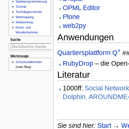
Spieleprogrammierung
OPML Editor
Technik
Technikgeschichte
Plone
Webmapping
Webworking
web2py
Kunst- und
Wunderkammer
Anwendungen
Suche
+
Quartiersplattform Q
##
Werkzeuge
RubyDrop
– die Open-
Schockwellenreiter
(mein Blog)
Literatur
1000ff:
Social Network
Dolphin, AROUNDME
Sie sind hier:
Start
→
We