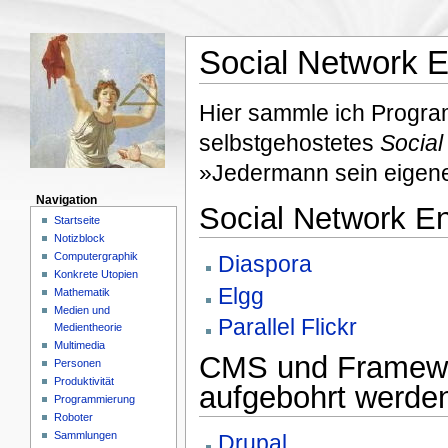
Social Network 
Hier sammle ich Progra
selbstgehostetes
Social
»Jedermann sein eigene
Navigation
Social Network E
Startseite
Notizblock
Computergraphik
Diaspora
Konkrete Utopien
Elgg
Mathematik
Medien und
Parallel Flickr
Medientheorie
Multimedia
CMS und Framewo
Personen
Produktivität
aufgebohrt werde
Programmierung
Roboter
Sammlungen
Drupal