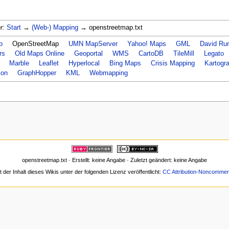
r:
Start
→
(Web-) Mapping
→ openstreetmap.txt
p
OpenStreetMap
UMN MapServer
Yahoo! Maps
GML
David Ru
rs
Old Maps Online
Geoportal
WMS
CartoDB
TileMill
Legato
Marble
Leaflet
Hyperlocal
Bing Maps
Crisis Mapping
Kartogr
ion
GraphHopper
KML
Webmapping
openstreetmap.txt · Erstellt: keine Angabe · Zuletzt geändert: keine Angabe
t der Inhalt dieses Wikis unter der folgenden Lizenz veröffentlicht:
CC Attribution-Noncommerc