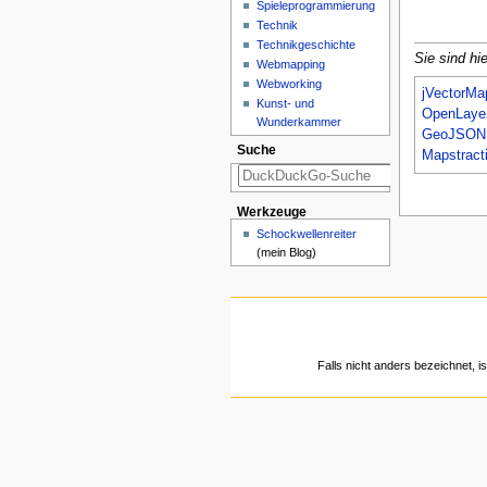
Spieleprogrammierung
Technik
Technikgeschichte
Sie sind hie
Webmapping
Webworking
jVectorMa
Kunst- und
OpenLaye
Wunderkammer
GeoJSON
Suche
Mapstract
Werkzeuge
Schockwellenreiter
(mein Blog)
Falls nicht anders bezeichnet, is