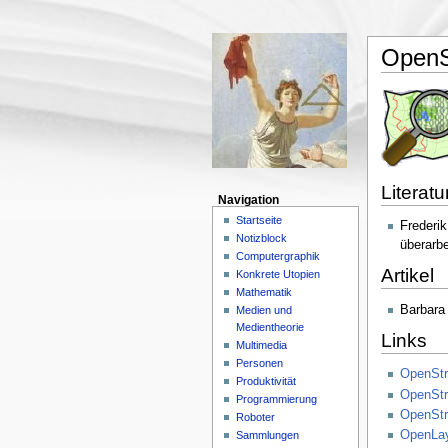
OpenS
Literatu
Navigation
Startseite
Frederi
Notizblock
überarbe
Computergraphik
Artikel
Konkrete Utopien
Mathematik
Barbar
Medien und
Medientheorie
Links
Multimedia
Personen
OpenSt
Produktivität
OpenStr
Programmierung
OpenStr
Roboter
OpenLa
Sammlungen