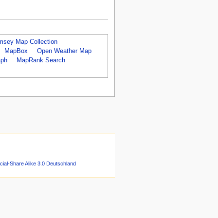
msey Map Collection
MapBox
Open Weather Map
aph
MapRank Search
ial-Share Alike 3.0 Deutschland