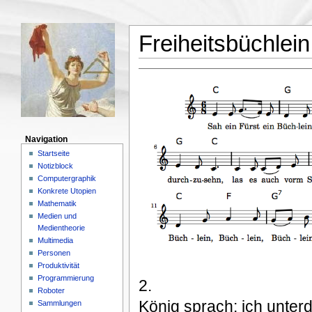
Freiheitsbüchlein
Navigation
Startseite
Notizblock
Computergraphik
Konkrete Utopien
Mathematik
Medien und
Medientheorie
Multimedia
Personen
Produktivität
Programmierung
2.
Roboter
König sprach: ich unter
Sammlungen