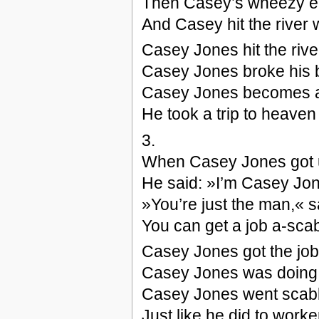
Then Casey’s wheezy eng
And Casey hit the river 
Casey Jones hit the rive
Casey Jones broke his 
Casey Jones becomes a
He took a trip to heaven 
3.
When Casey Jones got u
He said: »I’m Casey Jones
»You’re just the man,« s
You can get a job a-scab
Casey Jones got the job
Casey Jones was doing 
Casey Jones went scabb
Just like he did to worker