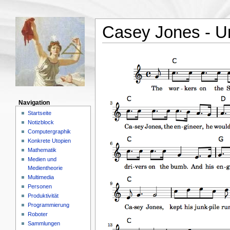
Casey Jones - U
Navigation
Startseite
Notizblock
Computergraphik
Konkrete Utopien
Mathematik
Medien und
Medientheorie
Multimedia
Personen
Produktivität
Programmierung
Roboter
Sammlungen