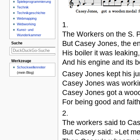
Spieleprogrammierung
Technik
Technikgeschichte
Webmapping
1.
Webworking
Kunst- und
The Workers on the S. P. 
Wunderkammer
But Casey Jones, the engi
Suche
His boiler it was leaking
And his engine and its b
Werkzeuge
Schockwellenreiter
Casey Jones kept his jun
(mein Blog)
Casey Jones was workin
Casey Jones got a woo
For being good and faithf
2.
The workers said to Case
But Casey said: »Let me 