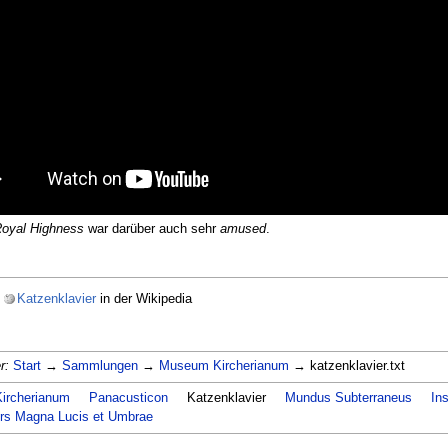
Royal Highness
war darüber auch sehr
amused
.
s
Katzenklavier
in der Wikipedia
r:
Start
→
Sammlungen
→
Museum Kircherianum
→ katzenklavier.txt
ircherianum
Panacusticon
Katzenklavier
Mundus Subterraneus
Ins
rs Magna Lucis et Umbrae