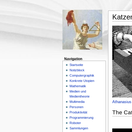
Katzen
Navigation
Startseite
Notizblock
Computergraphik
Konkrete Utopien
Mathematik
Medien und
Medientheorie
Multimedia
Athanasius
Personen
The Cat
Produktivität
Programmierung
Roboter
Sammlungen