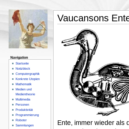
Vaucansons Ent
Navigation
Startseite
Notizblock
Computergraphik
Konkrete Utopien
Mathematik
Medien und
Medientheorie
Multimedia
Personen
Produktivität
Programmierung
Roboter
Ente, immer wieder als 
Sammlungen