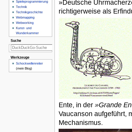
»Deutsche Uhrmacherzei
Spieleprogrammierung
Technik
richtigerweise als Erfin
Technikgeschichte
Webmapping
Webworking
Kunst- und
Wunderkammer
Suche
Werkzeuge
Schockwellenreiter
(mein Blog)
Ente, in der
»Grande En
Vaucanson aufgeführt, 
Mechanismus.