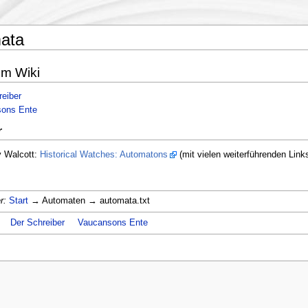
ata
em Wiki
reiber
ons Ente
r
y Walcott:
Historical Watches: Automatons
(mit vielen weiterführenden Link
r:
Start
→ Automaten → automata.txt
Der Schreiber
Vaucansons Ente