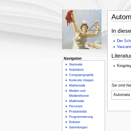
Autom
In dies
Der Sch
Vaucans
Literatu
Navigation
Startseite
Kingsle
Notizblock
Computergraphik
Konkrete Utopien
Sie sind hie
Mathematik
Medien und
Automata
Medientheorie
Multimedia
Personen
Produktivität
Programmierung
Roboter
Sammlungen