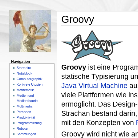
Groovy
Navigation
Groovy
ist eine Progra
Startseite
Notizblock
statische Typisierung un
Computergraphik
Java Virtual Machine
aus
Konkrete Utopien
Mathematik
viele Plattformen wie 
Medien und
Medientheorie
ermöglicht. Das Design-
Multimedia
Strachan bestand darin,
Personen
Produktivität
mit den Konzepten von
Programmierung
Roboter
Groovy wird nicht wie an
Sammlungen