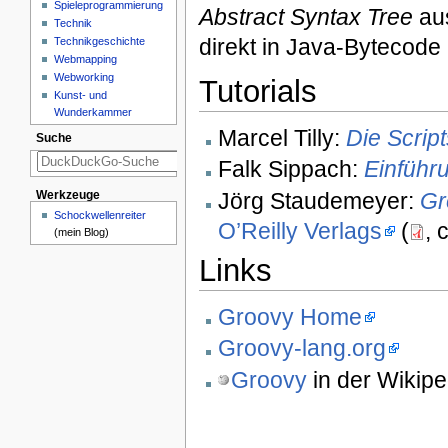
Spieleprogrammierung
Abstract Syntax Tree
aus
Technik
direkt in Java-Bytecode 
Technikgeschichte
Webmapping
Webworking
Tutorials
Kunst- und
Wunderkammer
Marcel Tilly:
Die Scrip
Suche
Falk Sippach:
Einführ
Jörg Staudemeyer:
Gr
Werkzeuge
Schockwellenreiter
O’Reilly Verlags
(
, 
(mein Blog)
Links
Groovy Home
Groovy-lang.org
Groovy
in der Wikipe