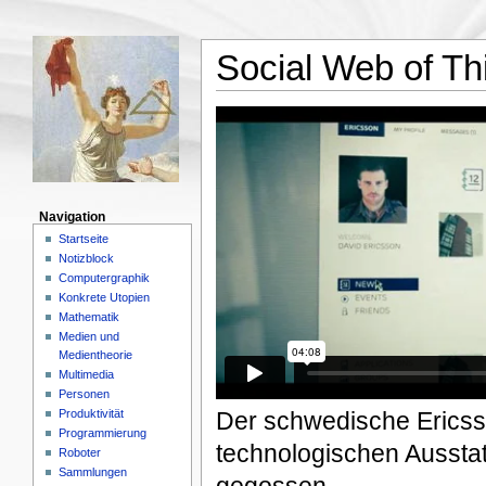
Social Web of Th
Navigation
Startseite
Notizblock
Computergraphik
Konkrete Utopien
Mathematik
Medien und
Medientheorie
Multimedia
Personen
Produktivität
Der schwedische Ericsso
Programmierung
technologischen Ausstat
Roboter
Sammlungen
gegossen.