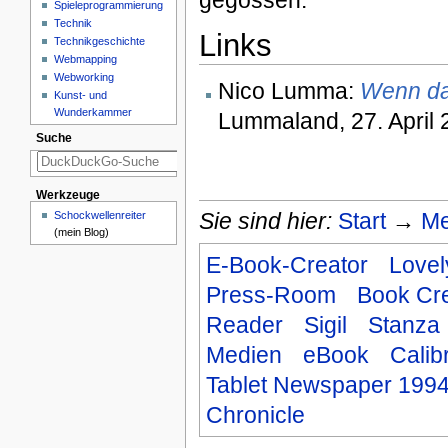
Spieleprogrammierung
Technik
Links
Technikgeschichte
Webmapping
Webworking
Nico Lumma:
Wenn da
Kunst- und
Wunderkammer
Lummaland, 27. April 
Suche
Werkzeuge
Sie sind hier:
Start
→
Me
Schockwellenreiter
(mein Blog)
E-Book-Creator
Love
Press-Room
Book Cre
Reader
Sigil
Stanza
Medien
eBook
Calib
Tablet Newspaper 199
Chronicle