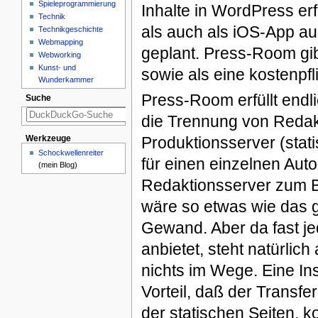
Spieleprogrammierung
Inhalte in WordPress e
Technik
als auch als iOS-App au
Technikgeschichte
Webmapping
geplant. Press-Room gibt
Webworking
Kunst- und
sowie als eine kostenpfl
Wunderkammer
Press-Room erfüllt endl
Suche
die Trennung von Redak
Produktionsserver (stat
Werkzeuge
Schockwellenreiter
für einen einzelnen Aut
(mein Blog)
Redaktionsserver zum B
wäre so etwas wie das g
Gewand. Aber da fast je
anbietet, steht natürli
nichts im Wege. Eine Ins
Vorteil, daß der Transf
der statischen Seiten, k