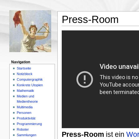
Press-Room
Navigation
Startseite
Notizblock
Computergraphik
Konkrete Utopien
Mathematik
Medien und
Medientheorie
Multimedia
Personen
Produktivität
Programmierung
Roboter
Press-Room
ist ein
Wor
Sammlungen