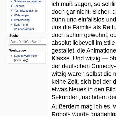
Spieleprogrammierung
ich muß sagen, so schlim
Technik
doch gar nicht. Sicher, 
Technikgeschichte
Webmapping
dünn und einfallslos un
Webworking
Kunst- und
uns die Familie als Rett
Wunderkammer
doch schon gewohnt, od
Suche
absolut liebevoll im St
gestaltet, die Animation
Werkzeuge
Schockwellenreiter
Klasse. Und witzig — o
(mein Blog)
der deutschen Comedy-S
witzig waren selbst die
keine Zeit, sich bei der
etwas Neues in den Bil
Sekunden, nachdem der 
Außerdem mag ich es, we
Robots wurde gnadenlos