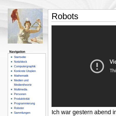
Robots
Navigation
Startseite
Notizblock
Computergraphik
Konkrete Utopien
Mathematik
Medien und
Medientheorie
Multimedia
Personen
Produktivität
Programmierung
Roboter
Ich war gestern abend 
Sammlungen