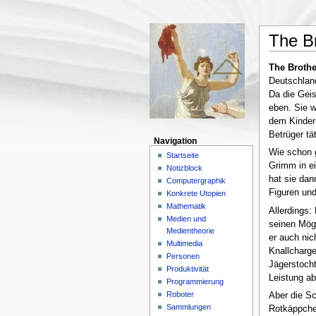
The B
The Broth
Deutschland
Da die Geis
eben. Sie 
dem Kinder
Betrüger tä
Navigation
Wie schon g
Startseite
Grimm in e
Notizblock
hat sie dan
Computergraphik
Figuren un
Konkrete Utopien
Mathematik
Allerdings:
Medien und
seinen Mögl
Medientheorie
er auch nic
Multimedia
Knallcharge
Personen
Jägerstocht
Produktivität
Leistung ab
Programmierung
Roboter
Aber die Sc
Sammlungen
Rotkäppchen