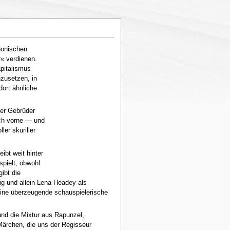
eonischen
r« verdienen.
apitalismus
zusetzen, in
ort ähnliche
der Gebrüder
ch vorne — und
er skuriller
ibt weit hinter
pielt, obwohl
ibt die
g und allein Lena Headey als
eine überzeugende schauspielerische
und die Mixtur aus Rapunzel,
Märchen, die uns der Regisseur