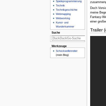
Spieleprogrammierung
zusammenger
Technik
Doch Vorsic
Technikgeschichte
meine Begei
Webmapping
Fantasy-We
Webworking
einer groß
Kunst- und
Wunderkammer
Trailer 
Suche
Werkzeuge
Schockwellenreiter
(mein Blog)