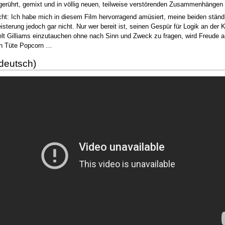
ührt, gemixt und in völlig neuen, teilweise verstörenden Zusammenhängen w
ht: Ich habe mich in diesem Film hervorragend amüsiert, meine beiden ständig
sterung jedoch gar nicht. Nur wer bereit ist, seinen Gespür für Logik an der
lt Gilliams einzutauchen ohne nach Sinn und Zweck zu fragen, wird Freude 
en Tüte Popcorn …
(deutsch)