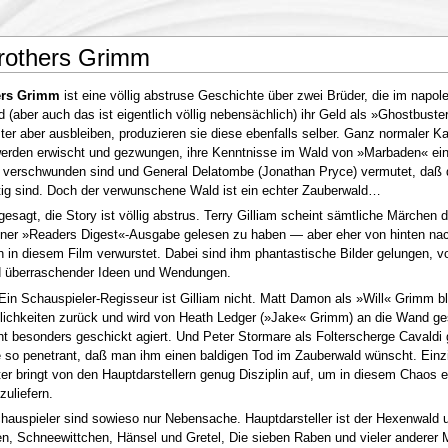
rothers Grimm
ers Grimm
ist eine völlig abstruse Geschichte über zwei Brüder, die im napol
 (aber auch das ist eigentlich völlig nebensächlich) ihr Geld als »Ghostbuste
ter aber ausbleiben, produzieren sie diese ebenfalls selber. Ganz normaler K
werden erwischt und gezwungen, ihre Kenntnisse im Wald von »Marbaden« ein
 verschwunden sind und General Delatombe (Jonathan Pryce) vermutet, daß d
tig sind. Doch der verwunschene Wald ist ein echter Zauberwald…
esagt, die Story ist völlig abstrus. Terry Gilliam scheint sämtliche Märchen 
iner »Readers Digest«-Ausgabe gelesen zu haben — aber eher von hinten na
n in diesem Film verwurstet. Dabei sind ihm phantastische Bilder gelungen, voll
d überraschender Ideen und Wendungen.
 Ein Schauspieler-Regisseur ist Gilliam nicht. Matt Damon als »Will« Grimm ble
ichkeiten zurück und wird von Heath Ledger (»Jake« Grimm) an die Wand ges
ht besonders geschickt agiert. Und Peter Stormare als Folterscherge Cavaldi g
 so penetrant, daß man ihm einen baldigen Tod im Zauberwald wünscht. Einzi
er bringt von den Hauptdarstellern genug Disziplin auf, um in diesem Chaos 
zuliefern.
hauspieler sind sowieso nur Nebensache. Hauptdarsteller ist der Hexenwald 
, Schneewittchen, Hänsel und Gretel, Die sieben Raben und vieler anderer 