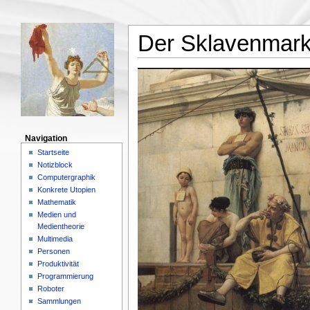
Der Sklavenmark
Navigation
Startseite
Notizblock
Computergraphik
Konkrete Utopien
Mathematik
Medien und
Medientheorie
Multimedia
Personen
Produktivität
Programmierung
Roboter
Sammlungen