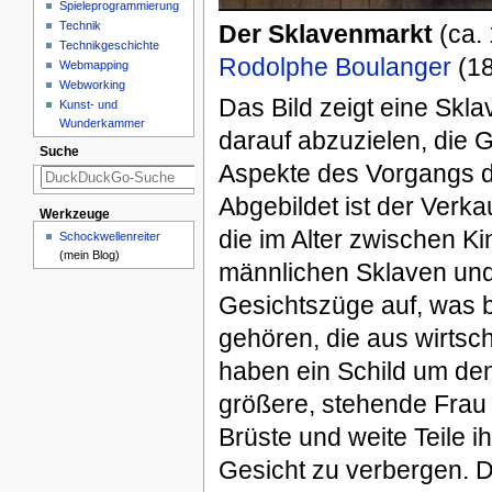
Spieleprogrammierung
Technik
Der Sklavenmarkt
(ca.
Technikgeschichte
Rodolphe Boulanger
(18
Webmapping
Webworking
Das Bild zeigt eine Skl
Kunst- und
Wunderkammer
darauf abzuzielen, die G
Suche
Aspekte des Vorgangs d
Abgebildet ist der Verk
Werkzeuge
die im Alter zwischen K
Schockwellenreiter
(mein Blog)
männlichen Sklaven und
Gesichtszüge auf, was b
gehören, die aus wirtsch
haben ein Schild um den 
größere, stehende Frau 
Brüste und weite Teile ih
Gesicht zu verbergen. 