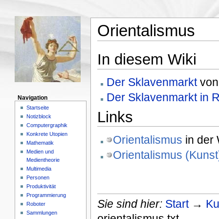
Orientalismus
In diesem Wiki
Der Sklavenmarkt
vo
Der Sklavenmarkt in 
Navigation
Startseite
Links
Notizblock
Computergraphik
Konkrete Utopien
Orientalismus
in der 
Mathematik
Medien und
Orientalismus (Kunst
Medientheorie
Multimedia
Personen
Produktivität
Programmierung
Sie sind hier:
Start
→
Ku
Roboter
Sammlungen
orientalismus.txt