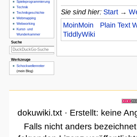
Spieleprogrammierung
Technik
Sie sind hier:
Start
→
We
Technikgeschichte
Webmapping
MoinMoin
Plain Text W
Webworking
Kunst- und
TiddlyWiki
Wunderkammer
Suche
Werkzeuge
Schockwellenreiter
(mein Blog)
dokuwiki.txt · Erstellt: keine 
Falls nicht anders bezeichnet,