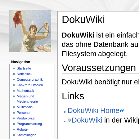
DokuWiki
DokuWiki
ist ein einfac
das ohne Datenbank aus
Filesystem abgelegt.
Navigation
Voraussetzungen
Startseite
Notizblock
Computergraphik
DokuWiki benötigt nur e
Konkrete Utopien
Mathematik
Links
Medien und
Medientheorie
Multimedia
DokuWiki Home
Personen
DokuWiki
in der Wiki
Produktivität
Programmierung
Roboter
Sammlungen