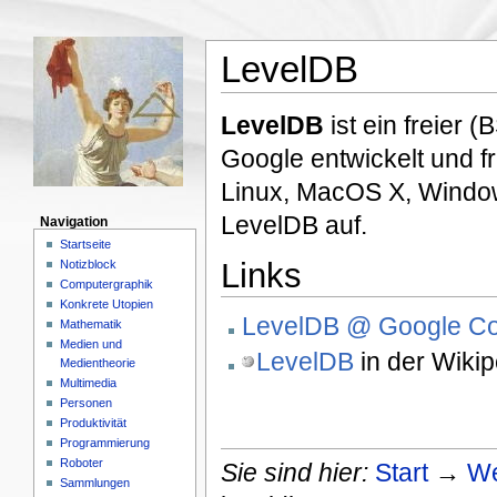
LevelDB
LevelDB
ist ein freier 
Google entwickelt und f
Linux, MacOS X, Wind
LevelDB auf.
Navigation
Startseite
Links
Notizblock
Computergraphik
Konkrete Utopien
LevelDB @ Google C
Mathematik
Medien und
LevelDB
in der Wikip
Medientheorie
Multimedia
Personen
Produktivität
Programmierung
Roboter
Sie sind hier:
Start
→
We
Sammlungen