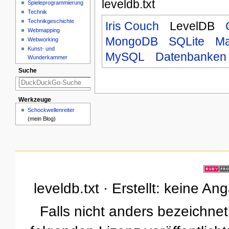
leveldb.txt
Spieleprogrammierung
Technik
Technikgeschichte
Iris Couch
LevelDB
Webmapping
MongoDB
SQLite
Ma
Webworking
Kunst- und
MySQL
Datenbanken
Wunderkammer
Suche
Werkzeuge
Schockwellenreiter
(mein Blog)
leveldb.txt · Erstellt: keine A
Falls nicht anders bezeichnet,