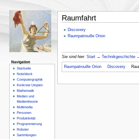
Raumfahrt
Discovery
Raumpatrouille Orion
Sie sind hier:
Start
→
Technikgeschichte
→
Navigation
Raumpatrouille Orion
Discovery
Rau
Startseite
Notizblock
Computergraphik
Konkrete Utopien
Mathematik
Medien und
Medientheorie
Multimedia
Personen
Produktivität
Programmierung
Roboter
Sammlungen