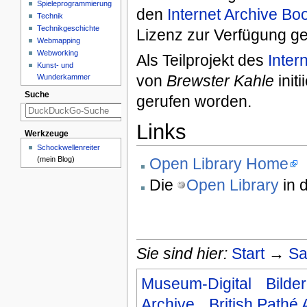
Spieleprogrammierung
den
Internet Archive B
Technik
Technikgeschichte
Lizenz zur Verfügung ges
Webmapping
Webworking
Als Teilprojekt des
Inter
Kunst- und
von
Brewster Kahle
initi
Wunderkammer
Suche
gerufen worden.
Links
Werkzeuge
Schockwellenreiter
(mein Blog)
Open Library Home
Die
Open Library
in 
Sie sind hier:
Start
→
Sa
Museum-Digital
Bilde
Archive
British Pathé 