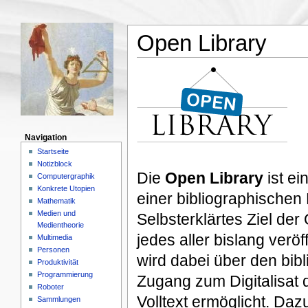
Open Library
Navigation
Startseite
Notizblock
Die
Open Library
ist ei
Computergraphik
Konkrete Utopien
einer bibliographischen
Mathematik
Medien und
Selbsterklärtes Ziel der
Medientheorie
jedes aller bislang veröf
Multimedia
Personen
wird dabei über den bib
Produktivität
Programmierung
Zugang zum Digitalisat d
Roboter
Volltext ermöglicht. Daz
Sammlungen