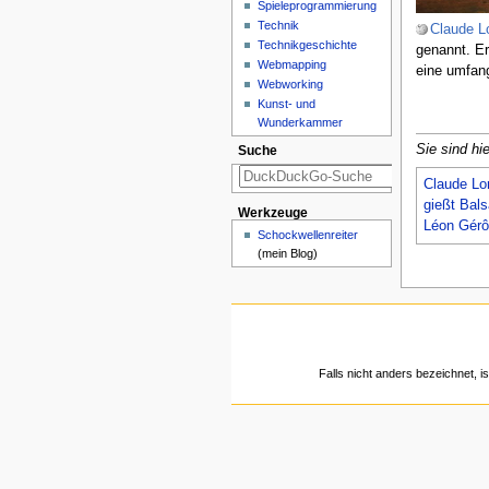
Spieleprogrammierung
Technik
Claude Lo
Technikgeschichte
genannt. E
Webmapping
eine umfan
Webworking
Kunst- und
Wunderkammer
Sie sind hie
Suche
Claude Lor
gießt Bal
Werkzeuge
Léon Gérô
Schockwellenreiter
(mein Blog)
Falls nicht anders bezeichnet, is