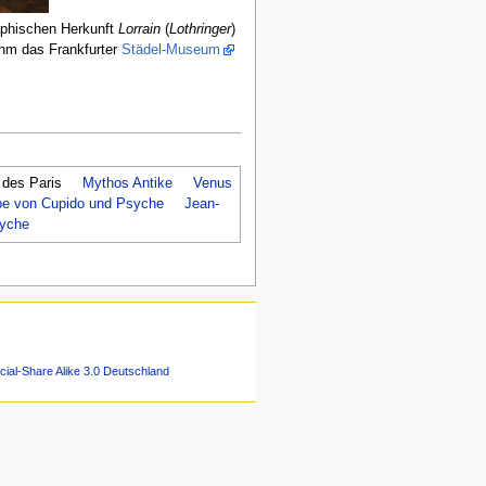
aphischen Herkunft
Lorrain
(
Lothringer
)
ihm das Frankfurter
Städel-Museum
 des Paris
Mythos Antike
Venus
be von Cupido und Psyche
Jean-
syche
ial-Share Alike 3.0 Deutschland