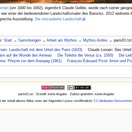
rrain
(um 1600 bis 1682), eigentlich
Claude Gellée
, wurde nach seiner geogr
r war einer der bedeutendsten Landschaftsmaler des Barocks. 2012 widmete 
greiche Ausstellung:
Die verzauberte Landschaft
.
r:
Start
→
Sammlungen
→
Arbeit am Mythos
→
Mythos Antike
→ paris01.txt
rain: Landschaft mit dem Urteil des Paris (1633)
Claude Lorrain: Das Urteil
sam auf die Wunde des Aeneas
Die Toilette der Venus (ca. 1550)
Die Lie
me: Phryne vor dem Areopag (1861)
François-Édouard Picot: Amor und P
paris01.txt · Erstellt: keine Angabe · Zuletzt geändert: keine Angabe
t der Inhalt dieses Wikis unter der folgenden Lizenz veröffentlicht:
CC Attribution-Noncommerc