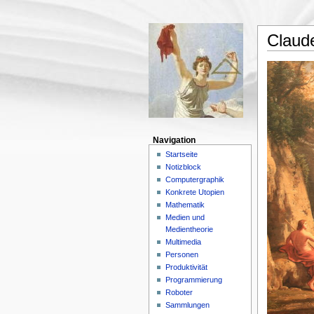
Claude
Navigation
Startseite
Notizblock
Computergraphik
Konkrete Utopien
Mathematik
Medien und
Medientheorie
Multimedia
Personen
Produktivität
Programmierung
Roboter
Sammlungen