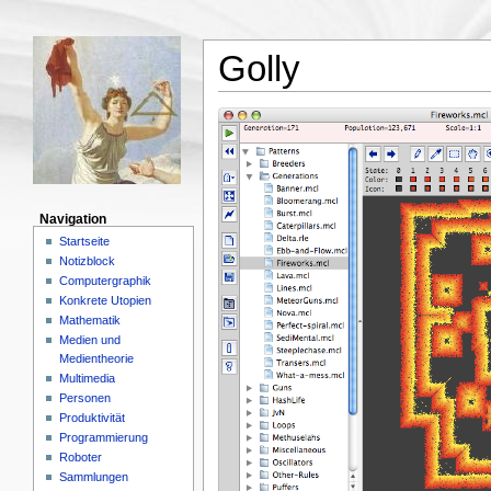
Golly
Navigation
Startseite
Notizblock
Computergraphik
Konkrete Utopien
Mathematik
Medien und
Medientheorie
Multimedia
Personen
Produktivität
Programmierung
Roboter
Sammlungen