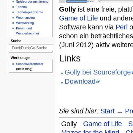
Spieleprogrammierung
Technik
Golly
ist eine freie, pl
Technikgeschichte
Game of Life
und ander
Webmapping
Webworking
Software kann via
Perl
o
Kunst- und
Wunderkammer
schon ein beträchtliche
Suche
(Juni 2012) aktiv weitere
Links
Werkzeuge
Schockwellenreiter
(mein Blog)
Golly bei Sourceforge
Download
Sie sind hier:
Start
→
Pr
Golly
Game of Life
S
Mazes for the Mind
C