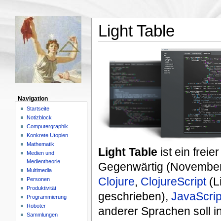
Light Table
Navigation
Startseite
Notizblock
Computergraphik
Konkrete Utopien
Mathematik
Light Table
ist ein freie
Medien und
Medientheorie
Gegenwärtig (November 
Multimedia
Clojure
,
ClojureScript
(Li
Personen
Produktivität
geschrieben),
JavaScrip
Programmierung
Roboter
anderer Sprachen soll i
Sammlungen