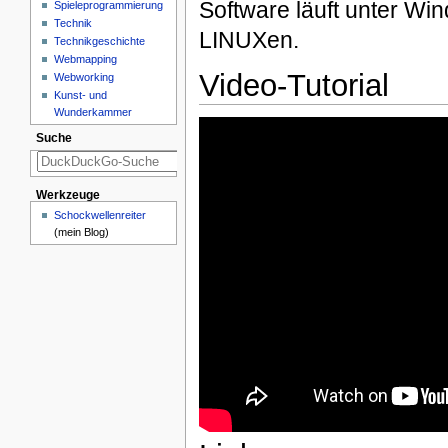
Software läuft unter W
Spieleprogrammierung
Technik
LINUXen.
Technikgeschichte
Webmapping
Video-Tutorial
Webworking
Kunst- und
Wunderkammer
Suche
Werkzeuge
Schockwellenreiter
(mein Blog)