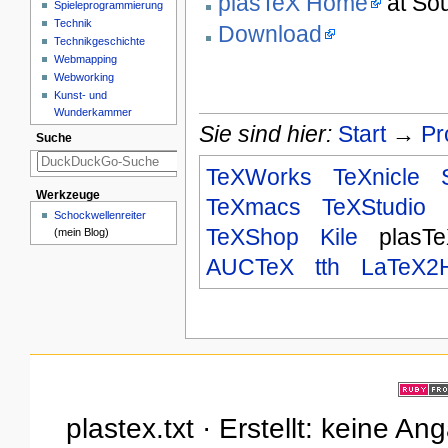
plasTeX Home
at So
Spieleprogrammierung
Technik
Download
Technikgeschichte
Webmapping
Webworking
Kunst- und
Wunderkammer
Sie sind hier:
Start
→
Pr
Suche
TeXWorks
TeXnicle
Werkzeuge
TeXmacs
TeXStudio
Schockwellenreiter
TeXShop
Kile
plasT
(mein Blog)
AUCTeX
tth
LaTeX2
plastex.txt · Erstellt: keine A