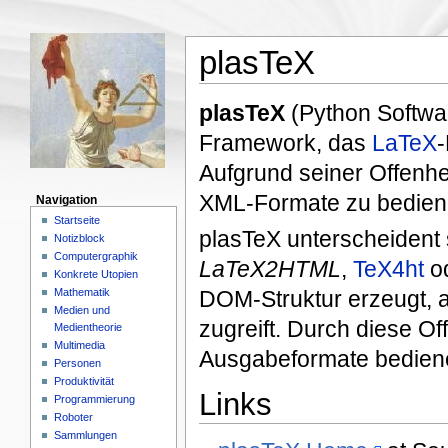
plasTeX
plasTeX
(Python Softwar
Framework, das
LaTeX
Aufgrund seiner Offenh
XML-Formate zu bedien
Navigation
Startseite
plasTeX unterscheident
Notizblock
Computergraphik
LaTeX2HTML
,
TeX4ht
o
Konkrete Utopien
Mathematik
DOM-Struktur erzeugt, au
Medien und
zugreift. Durch diese Of
Medientheorie
Multimedia
Ausgabeformate bedien
Personen
Produktivität
Links
Programmierung
Roboter
Sammlungen