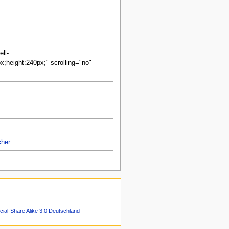
ll-
height:240px;" scrolling="no"
her
ial-Share Alike 3.0 Deutschland