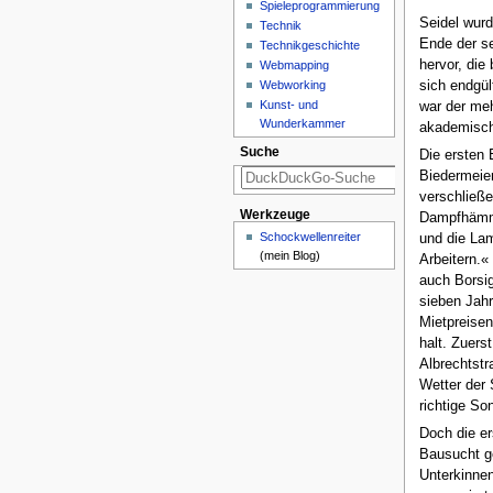
Spieleprogrammierung
Seidel wurd
Technik
Ende der se
Technikgeschichte
hervor, die
Webmapping
sich endgül
Webworking
Kunst- und
war der meh
Wunderkammer
akademisch 
Suche
Die ersten
Biedermeier
verschließe
Werkzeuge
Dampfhämmer
Schockwellenreiter
und die La
(mein Blog)
Arbeitern.«
auch Borsi
sieben Jahr
Mietpreisen
halt. Zuers
Albrechtstr
Wetter der 
richtige S
Doch die er
Bausucht ge
Unterkinnen