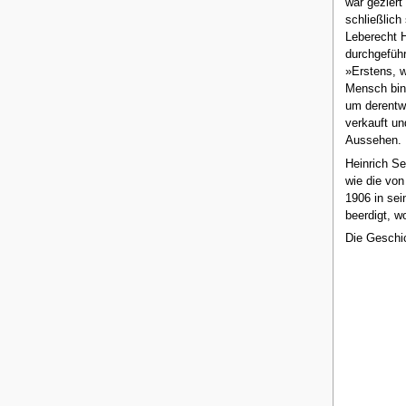
war geziert
schließlich
Leberecht H
durchgeführ
»Erstens, w
Mensch bin 
um derentwi
verkauft un
Aussehen.
Heinrich Se
wie die von
1906 in sei
beerdigt, w
Die Geschi