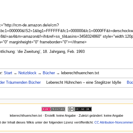
c="http://rcm-de.amazon.de/e/cm?
k&bc1=000000&IS2=1&bg1=FFFFFF&fc1=000000&lc1=0000FF&t=derschockwe
&l=as4&m=amazon&f=ifr&ref=ss_til&asins=3458324860" style="width:120px;
h="0" marginheight="0" frameborder="0"></iframe>
ntlichung: ‘die Zweitung’, 18. Jahrgang, Feb. 1993
r:
Start
→
Notizblock
→
Bücher
→ leberechthuenchen.txt
 der Träumenden Bücher
Leberecht Hühnchen – eine Steglitzer Idylle
Büc
leberechthuenchen.txt · Erstellt: keine Angabe · Zuletzt geändert: keine Angabe
t der Inhalt dieses Wikis unter der folgenden Lizenz veröffentlicht:
CC Attribution-Noncommerc