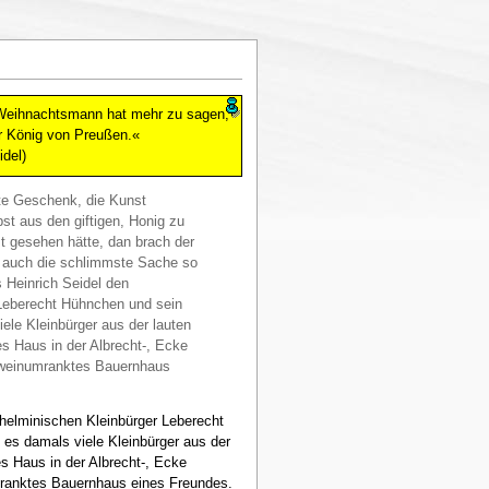
Weihnachtsmann hat mehr zu sagen,
r König von Preußen.«
idel)
te Geschenk, die Kunst
bst aus den giftigen, Honig zu
mt gesehen hätte, dan brach der
e auch die schlimmste Sache so
 Heinrich Seidel den
 Leberecht Hühnchen und sein
ele Kleinbürger aus der lauten
es Haus in der Albrecht-, Ecke
nd weinumranktes Bauernhaus
lhelminischen Kleinbürger Leberecht
es damals viele Kleinbürger aus der
es Haus in der Albrecht-, Ecke
umranktes Bauernhaus eines Freundes.