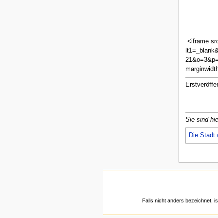
<iframe sr
lt1=_blan
21&o=3&p=8
marginwidt
Erstveröffe
Sie sind hie
Die Stadt
Falls nicht anders bezeichnet, is