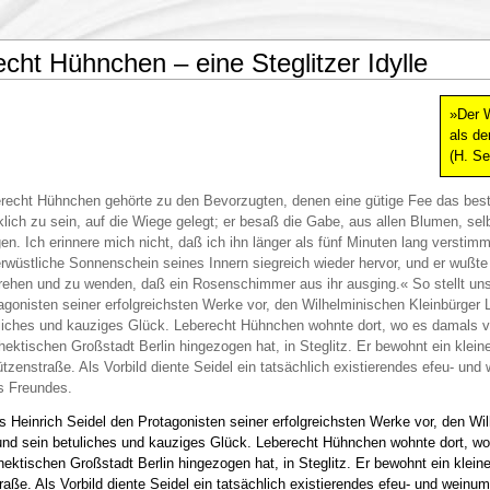
cht Hühnchen – eine Steglitzer Idylle
»Der 
als de
(H. Se
recht Hühnchen gehörte zu den Bevorzugten, denen eine gütige Fee das bes
klich zu sein, auf die Wiege gelegt; er besaß die Gabe, aus allen Blumen, sel
en. Ich erinnere mich nicht, daß ich ihn länger als fünf Minuten lang verstim
rwüstliche Sonnenschein seines Innern siegreich wieder hervor, und er wußt
rehen und zu wenden, daß ein Rosenschimmer aus ihr ausging.« So stellt uns
agonisten seiner erfolgreichsten Werke vor, den Wilhelminischen Kleinbürger
liches und kauziges Glück. Leberecht Hühnchen wohnte dort, wo es damals vi
hektischen Großstadt Berlin hingezogen hat, in Steglitz. Er bewohnt ein klein
tzenstraße. Als Vorbild diente Seidel ein tatsächlich existierendes efeu- u
s Freundes.
ns Heinrich Seidel den Protagonisten seiner erfolgreichsten Werke vor, den Wi
d sein betuliches und kauziges Glück. Leberecht Hühnchen wohnte dort, wo 
hektischen Großstadt Berlin hingezogen hat, in Steglitz. Er bewohnt ein klein
aße. Als Vorbild diente Seidel ein tatsächlich existierendes efeu- und wein