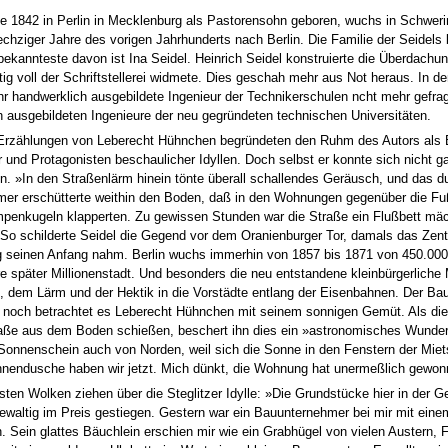
e 1842 in Perlin in Mecklenburg als Pastorensohn geboren, wuchs in Schwerin
chziger Jahre des vorigen Jahrhunderts nach Berlin. Die Familie der Seidels b
 bekannteste davon ist Ina Seidel. Heinrich Seidel konstruierte die Überdachu
tig voll der Schriftstellerei widmete. Dies geschah mehr aus Not heraus. In
r handwerklich ausgebildete Ingenieur der Technikerschulen ncht mehr gefrag
ausgebildeten Ingenieure der neu gegründeten technischen Universitäten.
 Erzählungen von Leberecht Hühnchen begründeten den Ruhm des Autors als E
 und Protagonisten beschaulicher Idyllen. Doch selbst er konnte sich nicht ga
n. »In den Straßenlärm hinein tönte überall schallendes Geräusch, und das
 erschütterte weithin den Boden, daß in den Wohnungen gegenüber die Fußbö
mpenkugeln klapperten. Zu gewissen Stunden war die Straße ein Flußbett mä
 So schilderte Seidel die Gegend vor dem Oranienburger Tor, damals das Zent
g seinen Anfang nahm. Berlin wuchs immerhin von 1857 bis 1871 von 450.000
e später Millionenstadt. Und besonders die neu entstandene kleinbürgerliche M
, dem Lärm und der Hektik in die Vorstädte entlang der Eisenbahnen. Der Ba
t noch betrachtet es Leberecht Hühnchen mit seinem sonnigen Gemüt. Als die
aße aus dem Boden schießen, beschert ihn dies ein »astronomisches Wunder«: 
Sonnenschein auch von Norden, weil sich die Sonne in den Fenstern der Miet
onnendusche haben wir jetzt. Mich dünkt, die Wohnung hat unermeßlich gewon
sten Wolken ziehen über die Steglitzer Idylle: »Die Grundstücke hier in der G
waltig im Preis gestiegen. Gestern war ein Bauunternehmer bei mir mit eine
. Sein glattes Bäuchlein erschien mir wie ein Grabhügel von vielen Austern