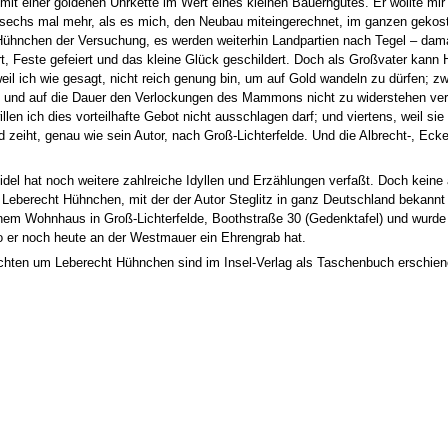
 mit einer goldenen Uhrkette im Wert eines kleinen Bauerngutes. Er wollte m
 sechs mal mehr, als es mich, den Neubau miteingerechnet, im ganzen gekost
ühnchen der Versuchung, es werden weiterhin Landpartien nach Tegel – dama
t, Feste gefeiert und das kleine Glück geschildert. Doch als Großvater kann
eil ich wie gesagt, nicht reich genung bin, um auf Gold wandeln zu dürfen; zw
und auf die Dauer den Verlockungen des Mammons nicht zu widerstehen verma
llen ich dies vorteilhafte Gebot nicht ausschlagen darf; und viertens, weil s
d zeiht, genau wie sein Autor, nach Groß-Lichterfelde. Und die Albrecht-, Eck
idel hat noch weitere zahlreiche Idyllen und Erzählungen verfaßt. Doch keine 
 Leberecht Hühnchen, mit der der Autor Steglitz in ganz Deutschland bekannt 
nem Wohnhaus in Groß-Lichterfelde, Boothstraße 30 (Gedenktafel) und wurde 
o er noch heute an der Westmauer ein Ehrengrab hat.
chten um Leberecht Hühnchen sind im Insel-Verlag als Taschenbuch erschien