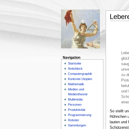
Lebere
Lebe
Navigation
glüc
Startseite
saug
Notizblock
unve
Computergraphik
zu d
Konkrete Utopien
Prot
Mathematik
betu
Medien und
und 
Medientheorie
Schü
Multimedia
eine
Personen
Produktivität
So stellt u
Programmierung
Hühnchen un
Roboter
lauten und 
Sammlungen
Schützenstr