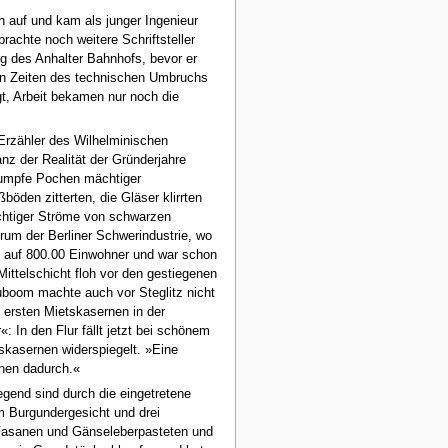
 auf und kam als junger Ingenieur
rachte noch weitere Schriftsteller
ng des Anhalter Bahnhofs, bevor er
 den Zeiten des technischen Umbruchs
t, Arbeit bekamen nur noch die
rzähler des Wilhelminischen
nz der Realität der Gründerjahre
 dumpfe Pochen mächtiger
den zitterten, die Gläser klirrten
chtiger Ströme von schwarzen
rum der Berliner Schwerindustrie, wo
 auf 800.00 Einwohner und war schon
ittelschicht floh vor den gestiegenen
uboom machte auch vor Steglitz nicht
 ersten Mietskasernen in der
In den Flur fällt jetzt bei schönem
skasernen widerspiegelt. »Eine
nen dadurch.«
egend sind durch die eingetretene
m Burgundergesicht und drei
, Fasanen und Gänseleberpasteten und