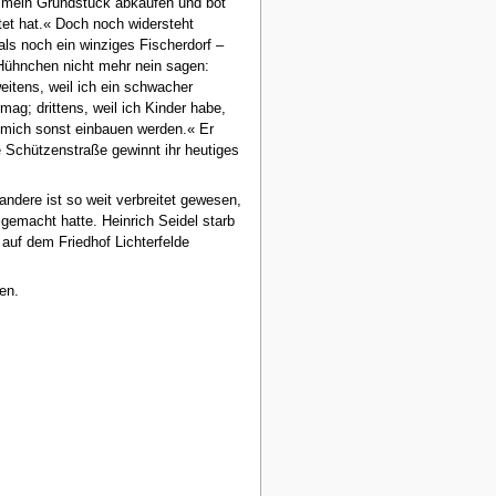
ir mein Grundstück abkaufen und bot
et hat.« Doch noch widersteht
ls noch ein winziges Fischerdorf –
 Hühnchen nicht mehr nein sagen:
eitens, weil ich ein schwacher
g; drittens, weil ich Kinder habe,
ie mich sonst einbauen werden.« Er
e Schützenstraße gewinnt ihr heutiges
andere ist so weit verbreitet gewesen,
gemacht hatte. Heinrich Seidel starb
auf dem Friedhof Lichterfelde
en.