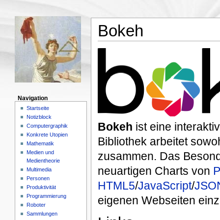
Bokeh
Navigation
Startseite
Notizblock
Bokeh
ist eine interakti
Computergraphik
Konkrete Utopien
Bibliothek arbeitet sowo
Mathematik
Medien und
zusammen. Das Besondere
Medientheorie
neuartigen Charts von
P
Multimedia
Personen
HTML5
/
JavaScript
/
JSO
Produktivität
Programmierung
eigenen Webseiten einz
Roboter
Sammlungen