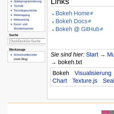
Links
Spieleprogrammierung
Technik
Technikgeschichte
Bokeh Home
Webmapping
Bokeh Docs
Webworking
Kunst- und
Bokeh @ GitHub
Wunderkammer
Suche
Werkzeuge
Sie sind hier:
Start
→
Mu
Schockwellenreiter
(mein Blog)
→ bokeh.txt
Bokeh
Visualisierung
Chart
Texture.js
Sea