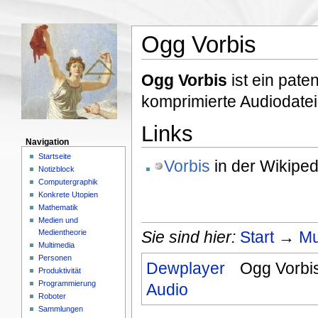
Ogg Vorbis
Ogg Vorbis
ist ein pate
komprimierte Audiodatei
Links
Navigation
Startseite
Vorbis
in der Wikiped
Notizblock
Computergraphik
Konkrete Utopien
Mathematik
Medien und
Medientheorie
Sie sind hier:
Start
→
Mu
Multimedia
Personen
Dewplayer
Ogg Vorbi
Produktivität
Programmierung
Audio
Roboter
Sammlungen